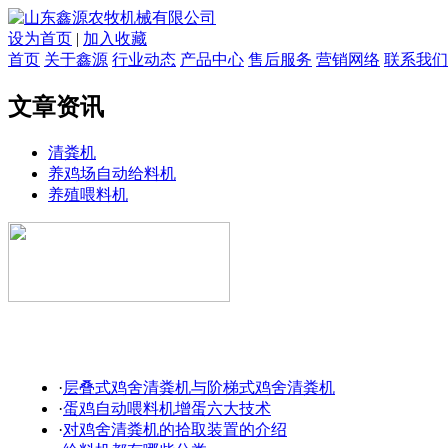
设为首页
|
加入收藏
首页
关于鑫源
行业动态
产品中心
售后服务
营销网络
联系我们
文章资讯
清粪机
养鸡场自动给料机
养殖喂料机
·
层叠式鸡舍清粪机与阶梯式鸡舍清粪机
·
蛋鸡自动喂料机增蛋六大技术
·
对鸡舍清粪机的拾取装置的介绍