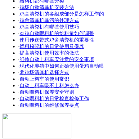
·
给料机都有哪些分类
·
鸡场自动清粪机安装方法
·
鸡舍清粪机的各组成部分是怎样工作的
·
鸡舍清粪机粪污的处理方式
·
鸡舍清粪机有哪些使用技巧
·
肉鸡自动喂料机的给料量如何调整
·
使用传送带式鸡舍清粪机的重要性
·
饲料粉碎机的日常使用及保养
·
提高清粪机使用效率的做法
·
维修自动上料车应注意的安全事项
·
现代化养殖中如何正确使用蛋鸡自动喂
·
养鸡场清粪机选择方式
·
自动上料车的使用常识
·
自动上料车吸不上料怎么办
·
自动喂料机保养安全守则
·
自动喂料机的日常检查检修工作
·
自动喂料机的维修保养要点